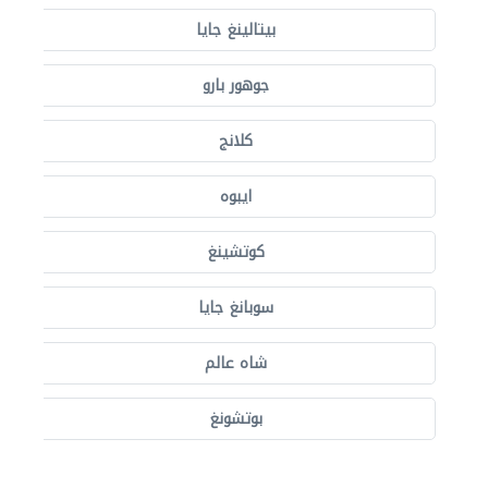
بيتالينغ جايا
جوهور بارو
كلانج
ايبوه
كوتشينغ
سوبانغ جايا
شاه عالم
بوتشونغ