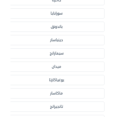
جاكرتا
سورابايا
باندونق
دينباسار
سيمارانج
ميدان
يوغياكارتا
ماكاسار
تانجيرانج