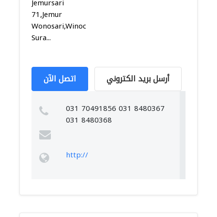
Jemursari
71,Jemur
Wonosari,Winocolo,
Sura...
أرسل بريد الكتروني
اتصل الآن
031 70491856 031 8480367
031 8480368
http://