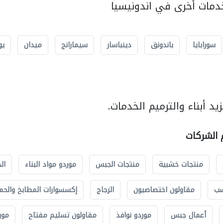
مات أخرى في اندونيسيا
سورابايا
باندونق
دينباسار
سيمارانج
ميدان
يو
د أبناء والترميم الخدمات.
م الشركات
منتجات خشبية
منتجات الجبس
موردو مواد البناء
ال
سب
مقاولون اختصاصيون
الزجاج
إكسسوارات المطابخ والحم
أعمال جبس
موردو نوافذ
مقاولون تسليم مفتاح
مور