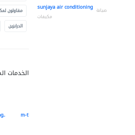
sunjaya air conditioning
صيانة
مقاولون لمك
مكيفات
الدرابزين
الخدمات ال
g..
m-three building materials
موردو مواد البناء