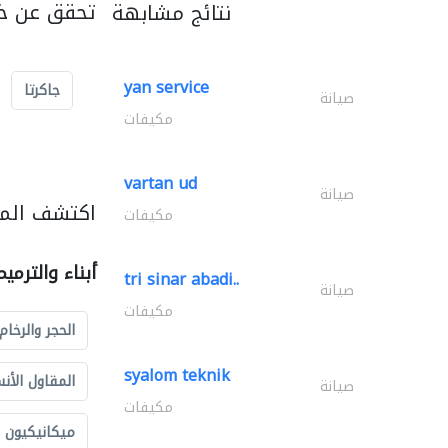
تحقق عن خد
نتائج مشابهة
yan service
جاكرتا
صيانة
مكيفات
vartan ud
صيانة
اكتشف المزي
مكيفات
أبناء والترمي
tri sinar abadi..
صيانة
مكيفات
الحجر والرخام
syalom teknik
المقاول الأن
صيانة
مكيفات
ميكانيكيون