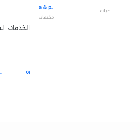
a & p..
صيانة
مكيفات
الخدمات ال
.
oriental pest control..
مكافحة الحشرات