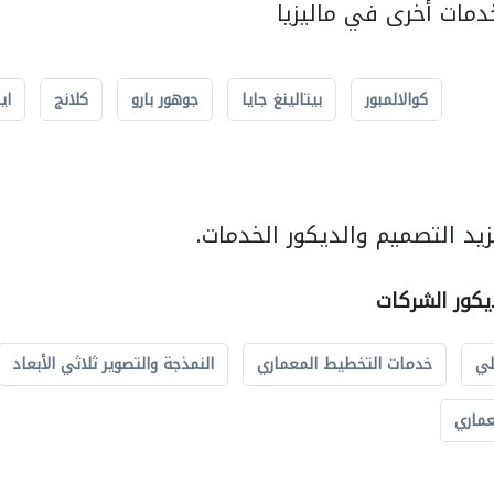
مات أخرى في ماليزيا
كوالالمبور
بيتالينغ جايا
جوهور بارو
كلانج
اي
يد التصميم والديكور الخدمات.
يكور الشركات
لي
خدمات التخطيط المعماري
النمذجة والتصوير ثلاثي الأبعاد
عماري