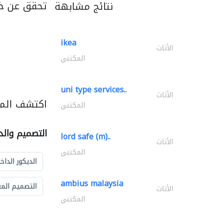
تحقق عن خد
نتائج مشابهة
ikea
الأثاث
المكتبي
uni type services..
الأثاث
اكتشف المز
المكتبي
التصميم والد
lord safe (m)..
الأثاث
المكتبي
الديكور الداخ
ambius malaysia
التصميم الم
الأثاث
المكتبي