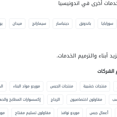
مات أخرى في اندونيسيا
سورابايا
باندونق
دينباسار
سيمارانج
ميدان
يو
د أبناء والترميم الخدمات.
م الشركات
منتجات خشبية
منتجات الجبس
موردو مواد البناء
ال
سب
مقاولون اختصاصيون
الزجاج
إكسسوارات المطابخ والحم
أعمال جبس
موردو نوافذ
مقاولون تسليم مفتاح
مور