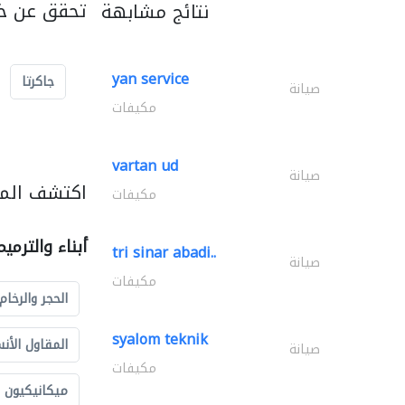
تحقق عن خد
نتائج مشابهة
yan service
جاكرتا
صيانة
مكيفات
vartan ud
صيانة
اكتشف المزي
مكيفات
أبناء والترمي
tri sinar abadi..
صيانة
مكيفات
الحجر والرخام
syalom teknik
المقاول الأن
صيانة
مكيفات
ميكانيكيون