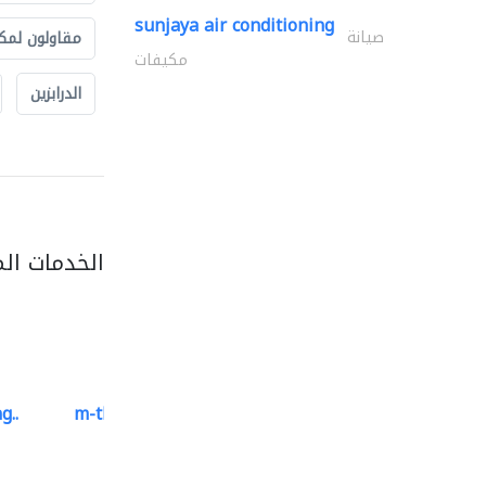
sunjaya air conditioning
صيانة
مقاولون لمك
مكيفات
الدرابزين
الخدمات ال
g..
m-three building materials
موردو مواد البناء