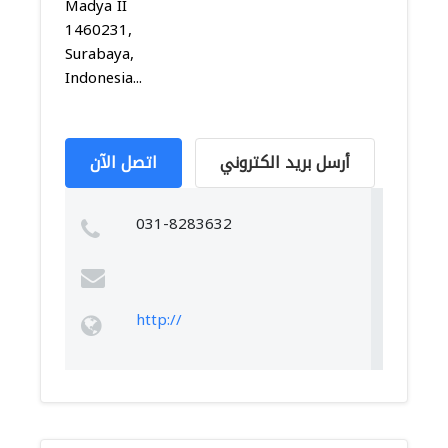
Madya II
1460231,
Surabaya,
Indonesia...
أرسل بريد الكتروني
اتصل الآن
031-8283632
http://