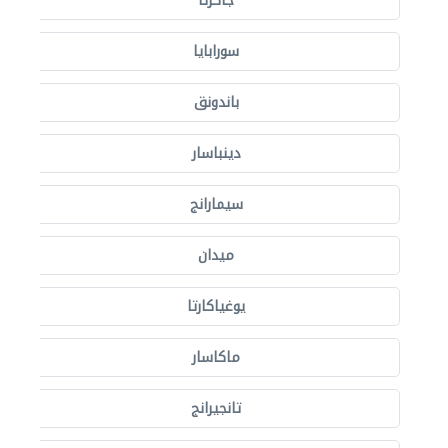
جاكرتا
سورابايا
باندونق
دينباسار
سيمارانج
ميدان
يوغياكارتا
ماكاسار
تانجيرانج