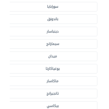
سورابايا
باندونق
دينباسار
سيمارانج
ميدان
يوغياكارتا
ماكاسار
تانجيرانج
بيكاسي