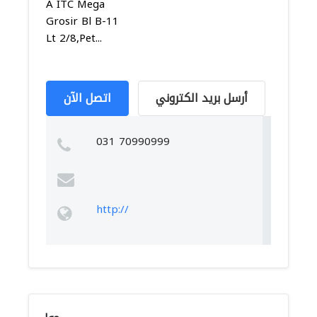
A ITC Mega
Grosir Bl B-11
Lt 2/8,Pet...
أرسل بريد الكتروني
اتصل الآن
031 70990999
http://