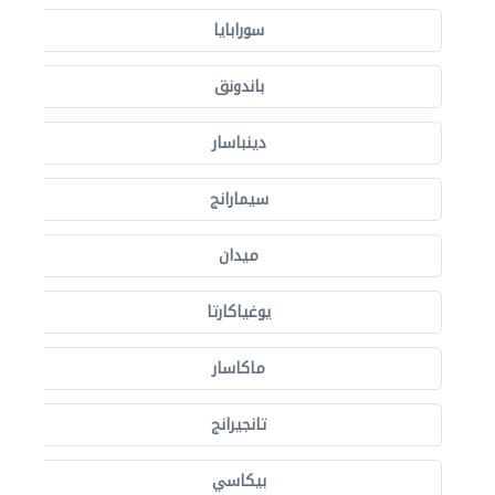
سورابايا
باندونق
دينباسار
سيمارانج
ميدان
يوغياكارتا
ماكاسار
تانجيرانج
بيكاسي