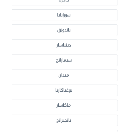
جاكرتا
سورابايا
باندونق
دينباسار
سيمارانج
ميدان
يوغياكارتا
ماكاسار
تانجيرانج