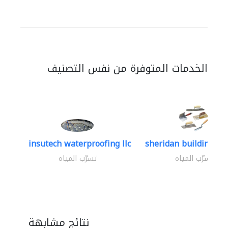
الخدمات المتوفرة من نفس التصنيف
insutech waterproofing llc
sheridan building con
تسرّب المياه
تسرّب المياه
نتائج مشابهة