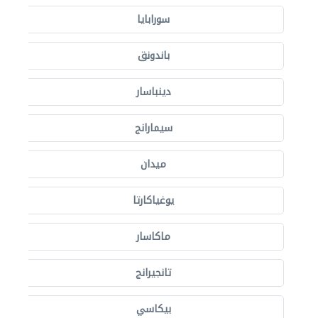
سورابايا
باندونق
دينباسار
سيمارانج
ميدان
يوغياكارتا
ماكاسار
تانجيرانج
بيكاسي