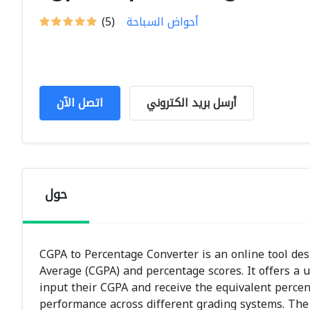
أحواض السباحة
(5)
أرسل بريد الكتروني
اتصل الآن
حول
CGPA to Percentage Converter is an online tool de
Average (CGPA) and percentage scores. It offers a u
input their CGPA and receive the equivalent percent
performance across different grading systems. The 