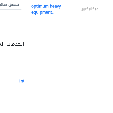
تنسيق حدائ
optimum heavy
ميكانيكيون
equipment..
الخدمات ال
international pools est.
أحواض السباحة