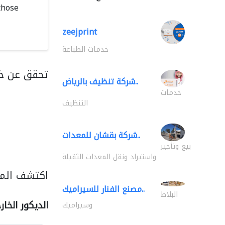
those
zeejprint
خدمات الطباعة
تحقق عن خد
شركة تنظيف بالرياض..
خدمات
التنظيف
شركة بقشان للمعدات..
بيع وتأجير
واستيراد ونقل المعدات الثقيلة
اكتشف المزي
مصنع الفنار للسيراميك..
البلاط
الديكور الخا
وسيراميك