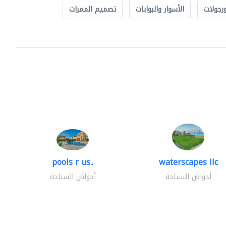
رجولات
الأسوار والبوابات
تصميم الممرات
pools r us..
waterscapes llc
أحواض السباحة
أحواض السباحة