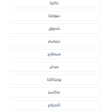
جاكرتا
سورابايا
باندونق
دينباسار
سيمارانج
ميدان
يوغياكارتا
ماكاسار
تانجيرانج