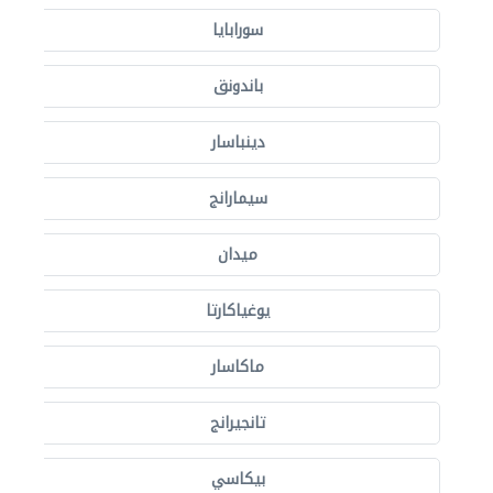
سورابايا
باندونق
دينباسار
سيمارانج
ميدان
يوغياكارتا
ماكاسار
تانجيرانج
بيكاسي