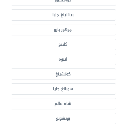
كوالالمبور
بيتالينغ جايا
جوهور بارو
كلانج
ايبوه
كوتشينغ
سوبانغ جايا
شاه عالم
بوتشونغ