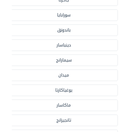
جاكرتا
سورابايا
باندونق
دينباسار
سيمارانج
ميدان
يوغياكارتا
ماكاسار
تانجيرانج