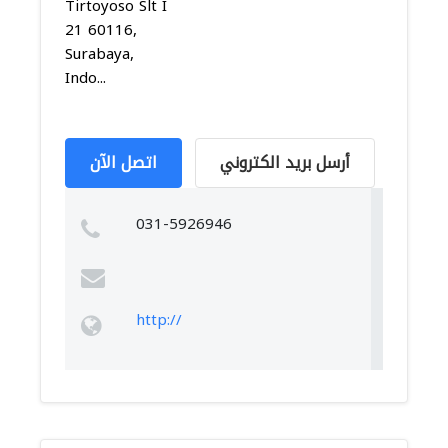
Tirtoyoso Slt I
21 60116,
Surabaya,
Indo...
أرسل بريد الكتروني
اتصل الآن
031-5926946
http://