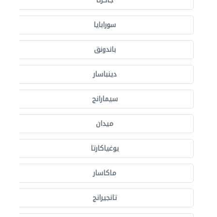
جاكرتا
سورابايا
باندونق
دينباسار
سيمارانج
ميدان
يوغياكارتا
ماكاسار
تانجيرانج