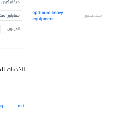
ميكانيكيون
optimum heavy
مقاولون لمك
ميكانيكيون
equipment..
الدرابزين
الخدمات ال
g..
m-three building materials
موردو مواد البناء