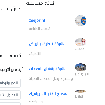
نتائج مشابهة
تحقق عن خد
zeejprint
خدمات الطباعة
شركة تنظيف بالرياض..
خدمات
التنظيف
اكتشف المزي
شركة بقشان للمعدات..
أبناء والترمي
بيع وتأجير
واستيراد ونقل المعدات الثقيلة
الحجر والرخام
مصنع الفنار للسيراميك..
المقاول الأن
البلاط
وسيراميك