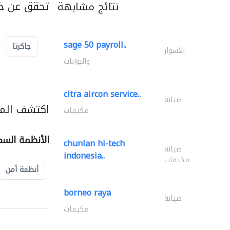
تحقق عن خد
نتائج مشابهة
sage 50 payroll..
جاكرتا
الأسوار
والبوابات
citra aircon service..
صيانة
اكتشف المز
مكيفات
الأنظمة السم
chunlan hi-tech
صيانة
indonesia..
مكيفات
أنظمة أمن
borneo raya
صيانة
مكيفات