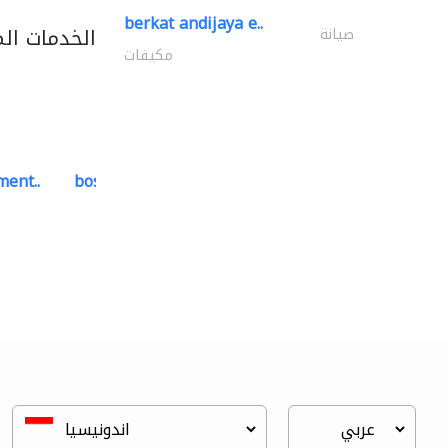
berkat andijaya e..
الخدمات ال
صيانة
مكيفات
ment..
bosch security systems..
أنظمة الاتصالات