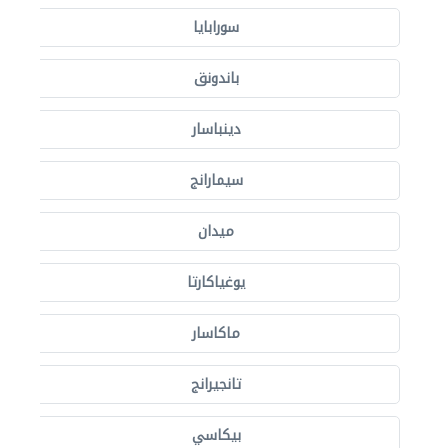
سورابايا
باندونق
دينباسار
سيمارانج
ميدان
يوغياكارتا
ماكاسار
تانجيرانج
بيكاسي