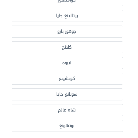
كوالالمبور
بيتالينغ جايا
جوهور بارو
كلانج
ايبوه
كوتشينغ
سوبانغ جايا
شاه عالم
بوتشونغ