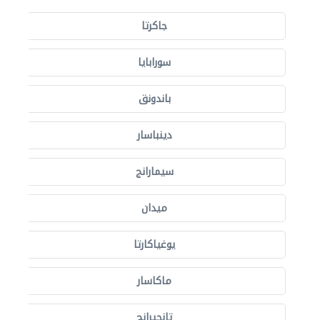
جاكرتا
سورابايا
باندونق
دينباسار
سيمارانج
ميدان
يوغياكارتا
ماكاسار
تانجيرانج