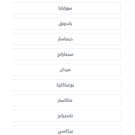
سورابايا
باندونق
دينباسار
سيمارانج
ميدان
يوغياكارتا
ماكاسار
تانجيرانج
بيكاسي