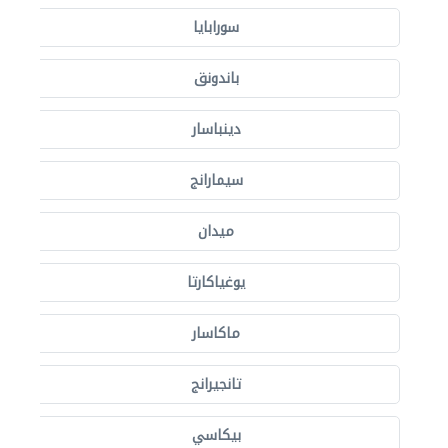
سورابايا
باندونق
دينباسار
سيمارانج
ميدان
يوغياكارتا
ماكاسار
تانجيرانج
بيكاسي