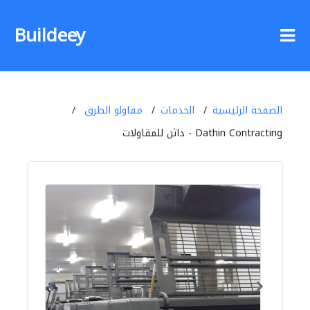
Buildeey
الصفحة الرئيسية
الخدمات
مقاولو الطرق
Dathin Contracting - داثن للمقاولات