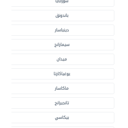
سورابايا
باندونق
دينباسار
سيمارانج
ميدان
يوغياكارتا
ماكاسار
تانجيرانج
بيكاسي