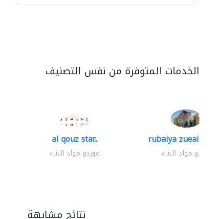
الخدمات المتوفرة من نفس التصنيف
al qouz star..
rubaiya zueaid bldg
موردو مواد البناء
موردو مواد البناء
نتائج مشابهة