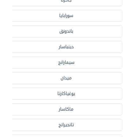
جاكرتا
سورابايا
باندونق
دينباسار
سيمارانج
ميدان
يوغياكارتا
ماكاسار
تانجيرانج