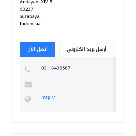
Andayani XIV 5
60237,
Surabaya,
Indonesia
أرسل بريد الكتروني
اتصل الآن
031-8436587
http://