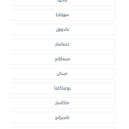
جاكرتا
سورابايا
باندونق
دينباسار
سيمارانج
ميدان
يوغياكارتا
ماكاسار
تانجيرانج