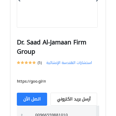
Dr. Saad Al-Jamaan Firm
Group
استشارات الهندسة الإنشائية
(5)
https://goo.gl/maps/HwUv5aJm5t99dXEa8
أرسل بريد الكتروني
اتصل الآن
00966559881010