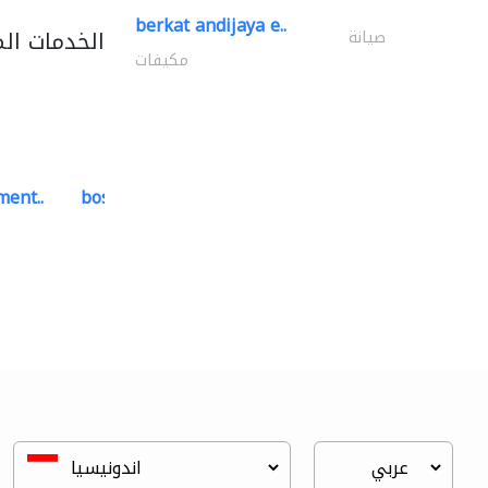
berkat andijaya e..
الخدمات ال
صيانة
مكيفات
ment..
bosch security systems..
أنظمة الاتصالات