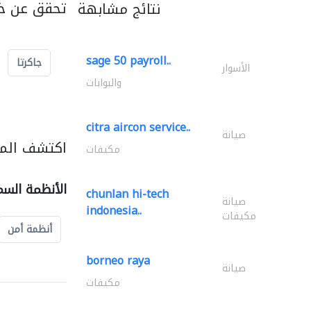
تحقق عن خد
نتائج مشابهة
sage 50 payroll..
جاكرتا
الأسوار
والبوابات
citra aircon service..
صيانة
اكتشف المز
مكيفات
الأنظمة السم
chunlan hi-tech
صيانة
indonesia..
مكيفات
أنظمة أمن
borneo raya
صيانة
مكيفات