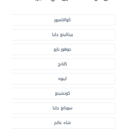
كوالالمبور
بيتالينغ جايا
جوهور بارو
كلانج
ايبوه
كوتشينغ
سوبانغ جايا
شاه عالم