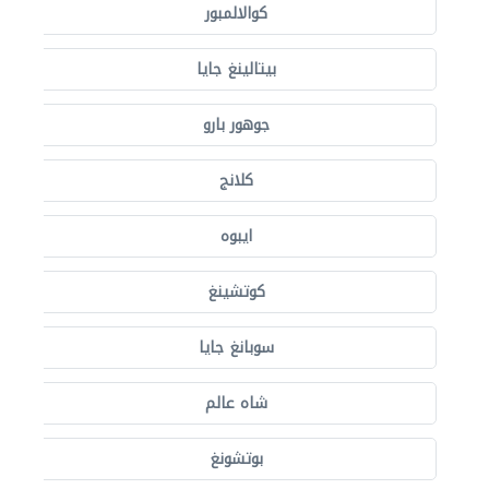
كوالالمبور
بيتالينغ جايا
جوهور بارو
كلانج
ايبوه
كوتشينغ
سوبانغ جايا
شاه عالم
بوتشونغ