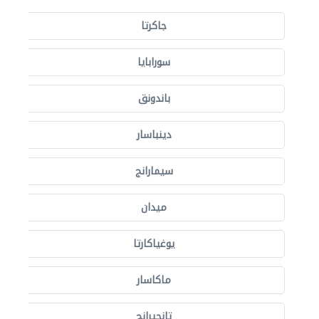
جاكرتا
سورابايا
باندونق
دينباسار
سيمارانج
ميدان
يوغياكارتا
ماكاسار
تانجيرانج