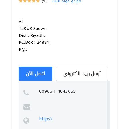
موردو مواد البناء
(5)
Al
Ta&#39;aown
Dist., Riyadh,
P.O.Box : 24881,
Riy...
أرسل بريد الكتروني
اتصل الآن
00966 1 4043655
http://