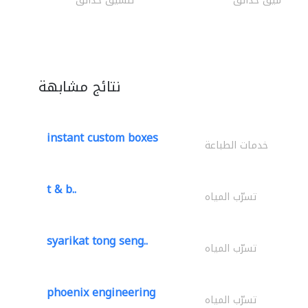
تنسيق حدائق
تنسيق حدائق
نتائج مشابهة
instant custom boxes
خدمات الطباعة
t & b..
تسرّب المياه
syarikat tong seng..
تسرّب المياه
phoenix engineering
تسرّب المياه