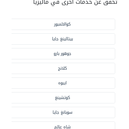
تحقق عن خدمات أخرى في ماليزيا
كوالالمبور
بيتالينغ جايا
جوهور بارو
كلانج
ايبوه
كوتشينغ
سوبانغ جايا
شاه عالم