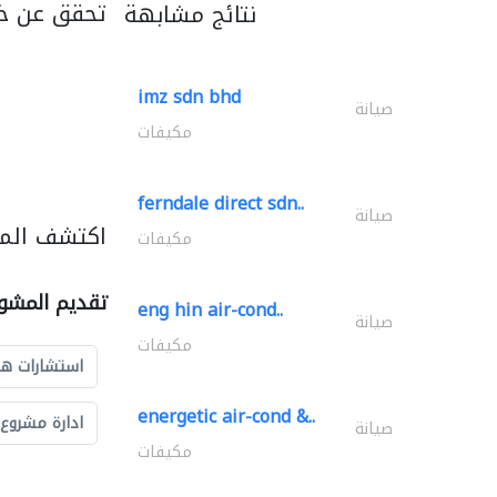
تحقق عن خد
نتائج مشابهة
imz sdn bhd
صيانة
مكيفات
ferndale direct sdn..
صيانة
اكتشف المز
مكيفات
تقديم المشو
eng hin air-cond..
صيانة
مكيفات
استشارات ه
energetic air-cond &..
ادارة مشروع
صيانة
مكيفات