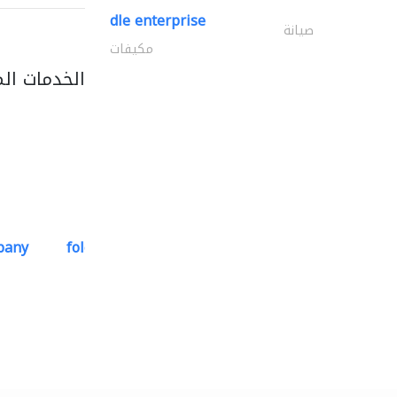
dle enterprise
صيانة
مكيفات
الخدمات ال
pany
folcra beach industrial..
استشارات هندسية