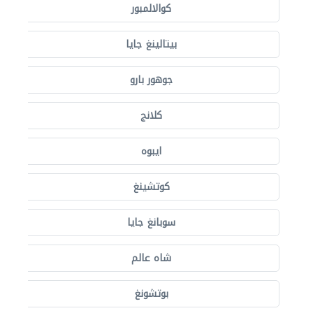
كوالالمبور
بيتالينغ جايا
جوهور بارو
كلانج
ايبوه
كوتشينغ
سوبانغ جايا
شاه عالم
بوتشونغ