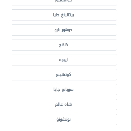
كوالالمبور
بيتالينغ جايا
جوهور بارو
كلانج
ايبوه
كوتشينغ
سوبانغ جايا
شاه عالم
بوتشونغ