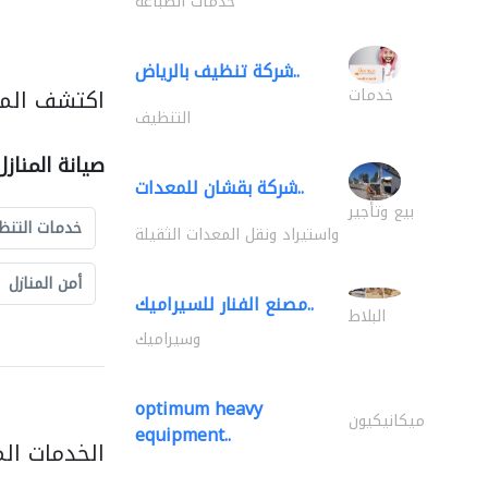
خدمات الطباعة
شركة تنظيف بالرياض..
اكتشف المزي
خدمات
التنظيف
صيانة المناز
شركة بقشان للمعدات..
بيع وتأجير
خدمات التنظ
واستيراد ونقل المعدات الثقيلة
أمن المنازل
مصنع الفنار للسيراميك..
البلاط
وسيراميك
optimum heavy
ميكانيكيون
equipment..
الخدمات ال