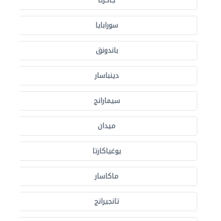
جاكرتا
سورابايا
باندونق
دينباسار
سيمارانج
ميدان
يوغياكارتا
ماكاسار
تانجيرانج