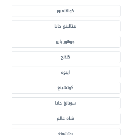
كوالالمبور
بيتالينغ جايا
جوهور بارو
كلانج
ايبوه
كوتشينغ
سوبانغ جايا
شاه عالم
بوتشونغ