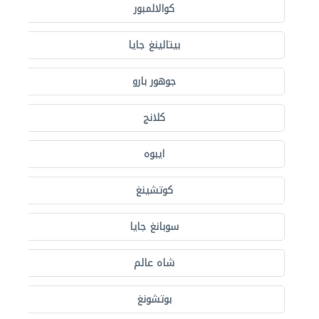
كوالالمبور
بيتالينغ جايا
جوهور بارو
كلانج
ايبوه
كوتشينغ
سوبانغ جايا
شاه عالم
بوتشونغ