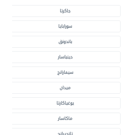
جاكرتا
سورابايا
باندونق
دينباسار
سيمارانج
ميدان
يوغياكارتا
ماكاسار
تانجيرانج