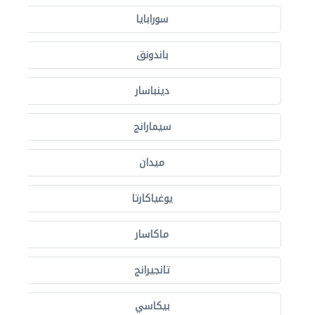
سورابايا
باندونق
دينباسار
سيمارانج
ميدان
يوغياكارتا
ماكاسار
تانجيرانج
بيكاسي