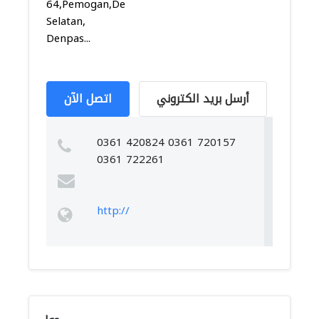
64,Pemogan,Denpasar
Selatan,
Denpas...
أرسل بريد الكتروني
اتصل الآن
0361 420824 0361 720157
0361 722261
http://