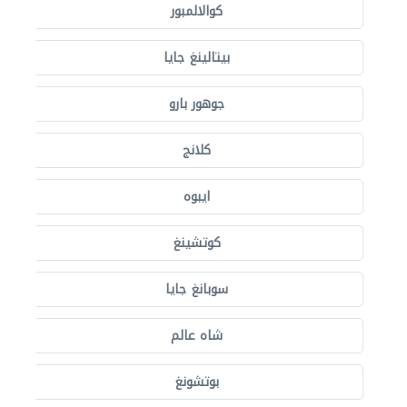
كوالالمبور
بيتالينغ جايا
جوهور بارو
كلانج
ايبوه
كوتشينغ
سوبانغ جايا
شاه عالم
بوتشونغ