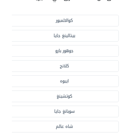
كوالالمبور
بيتالينغ جايا
جوهور بارو
كلانج
ايبوه
كوتشينغ
سوبانغ جايا
شاه عالم