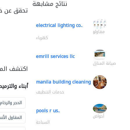
نتائج مشابهة
تحقق عن خد
electrical lighting co..
مقاولو
كهرباء
emrill services llc
صيانة المنازل
اكتشف المزي
manila building cleaning
أبناء والترمي
خدمات التنظيف
الحجر والرخام
pools r us..
أحواض
المقاول الأن
السباحة