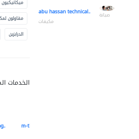
ميكانيكيون
abu hassan technical..
صيانة
مقاولون لمك
مكيفات
الدرابزين
الخدمات ال
g..
m-three building materials
موردو مواد البناء