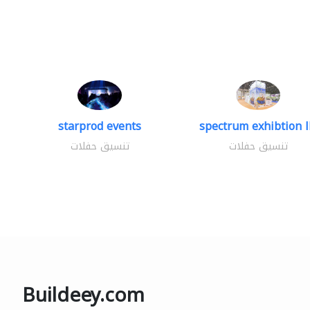
starprod events
spectrum exhibtion l
تنسيق حفلات
تنسيق حفلات
Buildeey.com