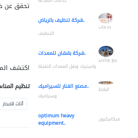
خدمات الطباعة
تحقق عن خد
شركة تنظيف بالرياض..
خدمات
التنظيف
شركة بقشان للمعدات..
بيع وتأجير
اكتشف المز
واستيراد ونقل المعدات الثقيلة
تنظيم المنا
مصنع الفنار للسيراميك..
البلاط
وسيراميك
أثاث للايجار
optimum heavy
ميكانيكيون
equipment..