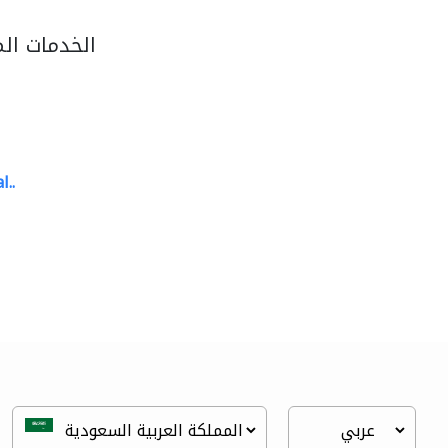
الخدمات ال
l..
great wall events
تنسيق حفلات