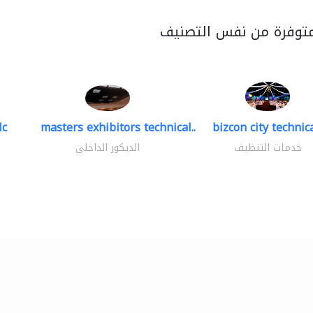
متوفرة من نفس التصنيف
lc
masters exhibitors technical..
bizcon city technica
خدمات التنظيف
الديكور الداخلي