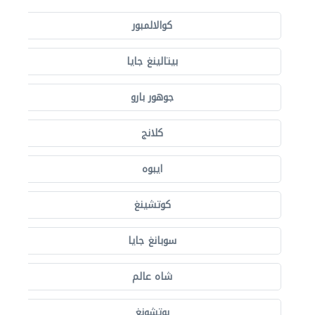
كوالالمبور
بيتالينغ جايا
جوهور بارو
كلانج
ايبوه
كوتشينغ
سوبانغ جايا
شاه عالم
بوتشونغ