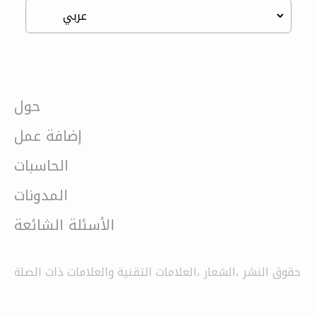
حول
إضافة عمل
الحاسبات
المدونات
الأسئلة الشائعة
حقوق النشر ،الشعار ،العلامات التقنية والعلامات ذات الصلة